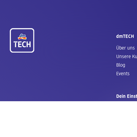
Fußzeile
dmTECH
Über uns
Unsere Ku
Blog
Events
Dein Eins
Ausbildun
Duales S
Werkstud
StudiumP