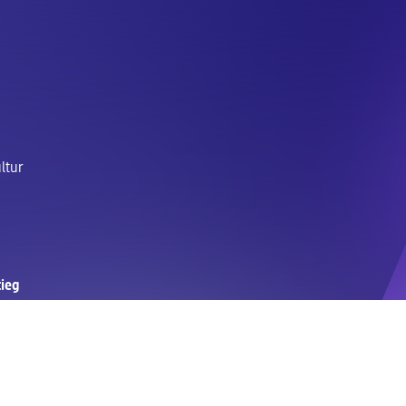
ltur
tieg
g
tudium
ium & Praktikum
LUS