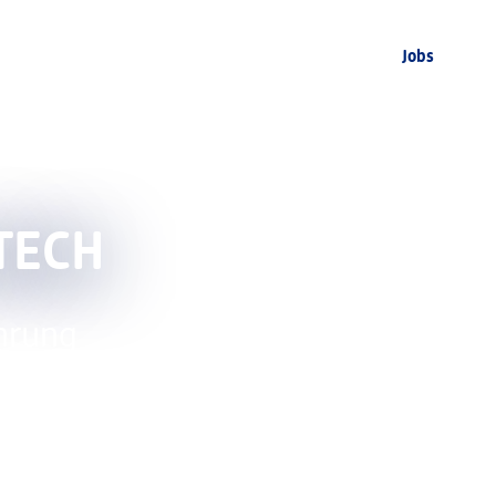
Jobs
TECH
hrung