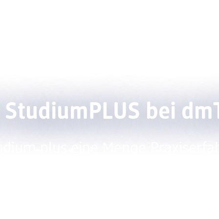
g
Events
n StudiumPLUS bei dm
tudium plus eine Menge Praxiserfa