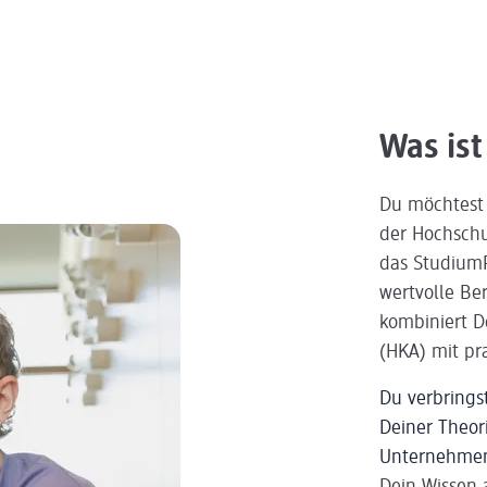
Was is
Du möchtest 
der Hochschu
das StudiumP
wertvolle B
kombiniert D
(HKA) mit pr
Du verbrings
Deiner Theor
Unternehme