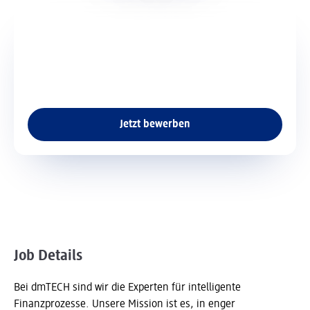
Am dm-Platz 1 76227 Karlsruhe
Ort der Stelle
Vollzeit 37,5 Std./Wo.,
Art der Stelle
unbefristet
Art der Stelle
Remote
Remote
Jetzt bewerben
Job Details
Bei dmTECH sind wir die Experten für intelligente
Finanzprozesse. Unsere Mission ist es, in enger