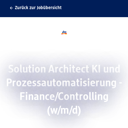
Zurück zur Jobübersicht
Logo dmTECH, zurück zur Startseite
Solution Architect KI und
Prozessautomatisierung -
Finance/Controlling
(w/m/d)