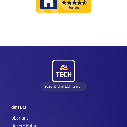
Fußzeile
2026 © dmTECH GmbH
dmTECH
Über uns
Unsere Kultur