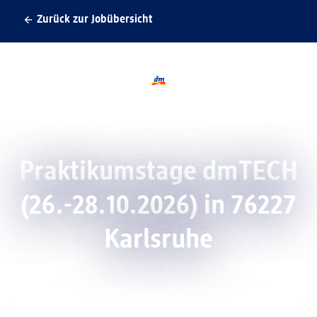
Zurück zur Jobübersicht
Logo dmTECH, zurück zur Startseite
Praktikumstage dmTECH
(26.-28.10.2026) in 76227
Karlsruhe
Am dm-Platz 1 76227 Karlsruhe
Ort der Stelle