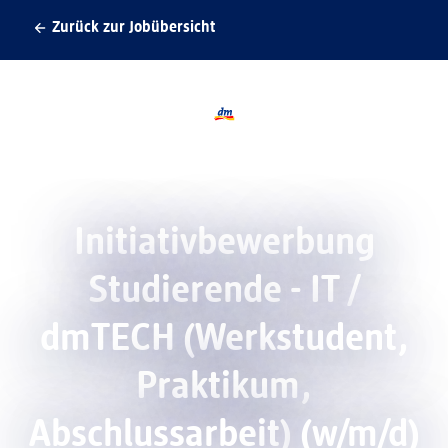
Zurück zur Jobübersicht
Logo dmTECH, zurück zur Startseite
Initiativbewerbung
Studierende - IT /
dmTECH (Werkstudent,
Praktikum,
Abschlussarbeit)
(w/m/d)