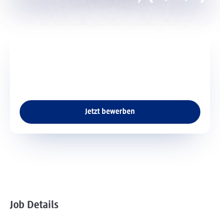
Am dm-Platz 1 76227 Karlsruhe
Ort der Stelle
Teilzeit/Vollzeit 10-37,5 Std./Wo.,
Art der Stelle
Werkstudent
Art der Stelle
vor Ort
vor Ort
Jetzt bewerben
Job Details