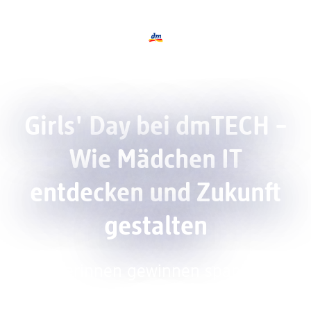
Logo dmTECH, zurück zur Startseite
Girls' Day bei dmTECH –
Wie Mädchen IT
entdecken und Zukunft
gestalten
Schülerinnen gewinnen spannende
Einblicke in Technologie, UX und KI