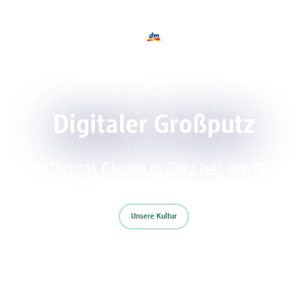
Logo dmTECH, zurück zur Startseite
Digitaler Großputz
Der Digital Cleanup Day bei dmTECH
Unsere Kultur